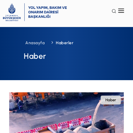
Anasayfa
Kurumsal
Anasayfa
Haberler
Faaliyet Alanları
Haber
Galeri
Terminoloji
İSG
SSS
Haber
İletişim