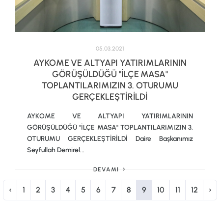
05.03.2021
AYKOME VE ALTYAPI YATIRIMLARININ
GÖRÜŞÜLDÜĞÜ "İLÇE MASA"
TOPLANTILARIMIZIN 3. OTURUMU
GERÇEKLEŞTİRİLDİ
AYKOME VE ALTYAPI YATIRIMLARININ
GÖRÜŞÜLDÜĞÜ "İLÇE MASA" TOPLANTILARIMIZIN 3.
OTURUMU GERÇEKLEŞTİRİLDİ Daire Başkanımız
Seyfullah Demirel...
DEVAMI
‹
1
2
3
4
5
6
7
8
9
10
11
12
›