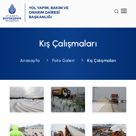
Anasayfa
Kurumsal
Kış Çalışmaları
Faaliyet Alanları
Anasayfa
Foto Galeri
Kış Çalışmaları
Galeri
Terminoloji
İSG
SSS
İletişim