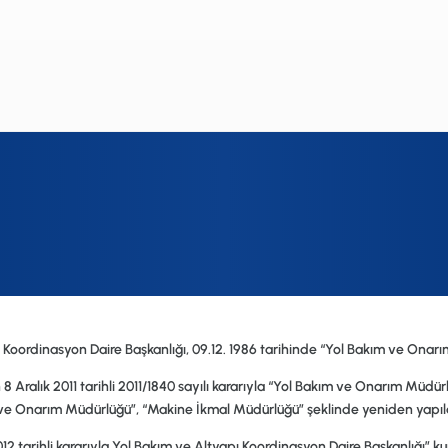
 Koordinasyon Daire Başkanlığı, 09.12. 1986 tarihinde
“Yol Bakım ve Onarı
Aralık 2011 tarihli 2011/1840 sayılı kararıyla
“Yol Bakım ve Onarım Müdür
 ve Onarım Müdürlüğü”, “Makine İkmal Müdürlüğü”
şeklinde yeniden yapıla
2 tarihli kararıyla
Yol Bakım ve Altyapı Koordinasyon Daire Başkanlığı”
ku