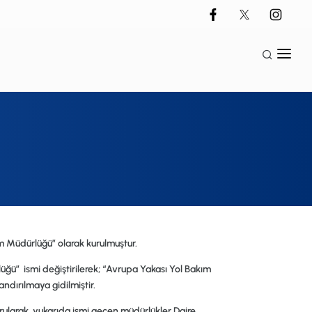
m Müdürlüğü”
olarak kurulmuştur.
lüğü”
ismi değiştirilerek;
“Avrupa Yakası Yol Bakım
ndırılmaya gidilmiştir.
rularak, yukarıda ismi geçen müdürlükler Daire