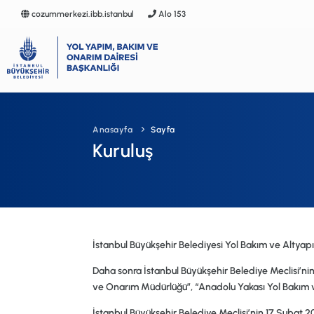
cozummerkezi.ibb.istanbul
Alo 153
Anasayfa
Kurumsal
Anasayfa
Sayfa
Faaliyet Alanları
Kuruluş
Galeri
Terminoloji
İSG
İstanbul Büyükşehir Belediyesi Yol Bakım ve Altyapı
SSS
Daha sonra İstanbul Büyükşehir Belediye Meclisi’nin 8 
ve Onarım Müdürlüğü”, “Anadolu Yakası Yol Bakım
İletişim
İstanbul Büyükşehir Belediye Meclisi’nin 17 Şubat 201