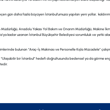
eçen gün daha fazla büyüyen İstanbul’umuza yapılan yeni yollar, kaldırımlar
m Müdürlüğü, Anadolu Yakası Yol Bakım ve Onarım Müdürlüğü, Makine İk
a’ya kadar uzanan İstanbul Büyükşehir Belediyesi sorumluluk ve yetki al
rimlerinde bulunan
“Araç-İş Makinası ve Personelle Kışla Mücadele”
çalışm
 “Ulaşabilir bir İstanbul” hedefi doğrultusunda bedensel ya da görme eng
edir.