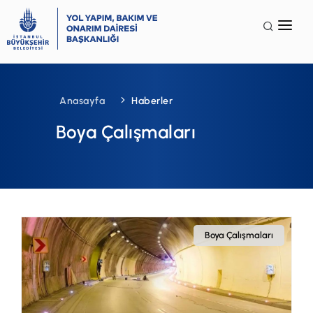
Anasayfa
Kurumsal
Anasayfa
Haberler
Faaliyet Alanları
Boya Çalışmaları
Galeri
Terminoloji
İSG
SSS
Boya Çalışmaları
İletişim