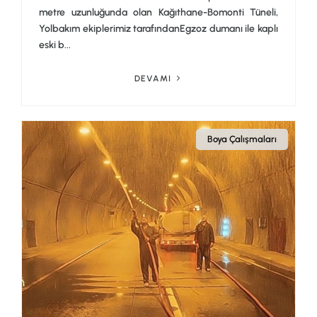
metre uzunluğunda olan Kağıthane-Bomonti Tüneli,
Yolbakım ekiplerimiz tarafındanEgzoz dumanı ile kaplı
eski b...
DEVAMI
Boya Çalışmaları