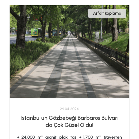
Asfalt Kaplama
29.04.2024
İstanbul'un Gözbebeği Barbaros Bulvarı
da Çok Güzel Oldu!
●24.000 m² granit plak taş ●1.700 m² traverten