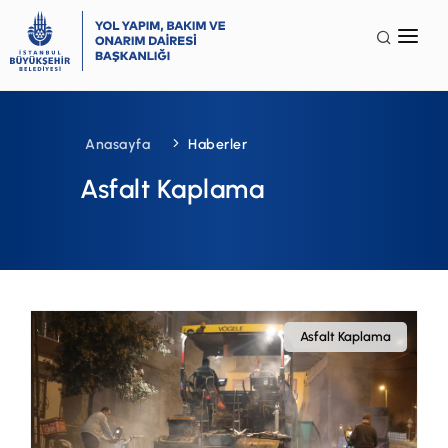
Anasayfa
Kurumsal
Anasayfa
Haberler
Faaliyet Alanları
Asfalt Kaplama
Galeri
Terminoloji
İSG
SSS
Asfalt Kaplama
İletişim