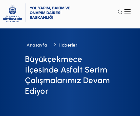
Anasayfa
Kurumsal
Anasayfa
Haberler
Faaliyet Alanları
Büyükçekmece
Galeri
İlçesinde Asfalt Serim
Çalışmalarımız Devam
Terminoloji
Ediyor
İSG
SSS
İletişim