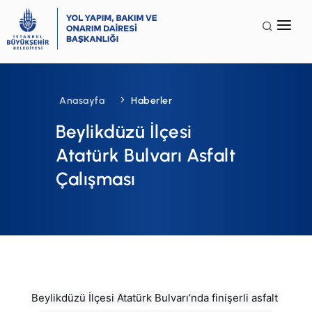
Anasayfa
Kurumsal
Anasayfa
Haberler
Faaliyet Alanları
Beylikdüzü İlçesi
Galeri
Atatürk Bulvarı Asfalt
Çalışması
Terminoloji
İSG
SSS
İletişim
Beylikdüzü İlçesi Atatürk Bulvarı’nda finişerli asfalt 