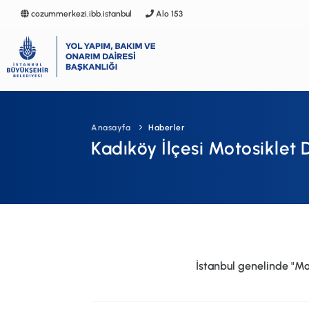
cozummerkezi.ibb.istanbul
Alo 153
Anasayfa
Kurumsal
Anasayfa
Haberler
Faaliyet Alanları
Kadıköy İlçesi Motosiklet
Galeri
Terminoloji
İSG
SSS
İstanbul
genelinde "Mot
İletişim