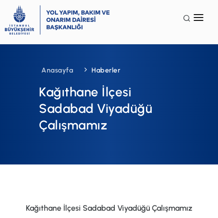
Anasayfa
Kurumsal
Anasayfa
Haberler
Faaliyet Alanları
Kağıthane İlçesi
Galeri
Sadabad Viyadüğü
Çalışmamız
Terminoloji
İSG
SSS
İletişim
Kağıthane İlçesi Sadabad Viyadüğü Çalışmamız