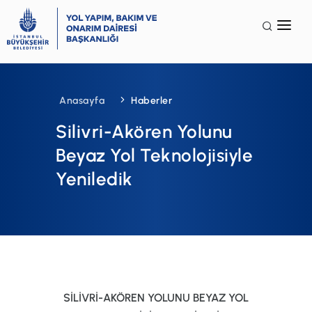
Anasayfa
Kurumsal
Anasayfa
Haberler
Faaliyet Alanları
Silivri-Akören Yolunu
Galeri
Beyaz Yol Teknolojisiyle
Yeniledik
Terminoloji
İSG
SSS
İletişim
SİLİVRİ-AKÖREN YOLUNU BEYAZ YOL