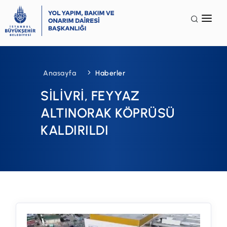
Anasayfa
Kurumsal
Anasayfa
Haberler
Faaliyet Alanları
SİLİVRİ, FEYYAZ
Galeri
ALTINORAK KÖPRÜSÜ
KALDIRILDI
Terminoloji
İSG
SSS
İletişim